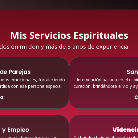
Mis Servicios Espirituales
dos en mi don y más de 5 años de experiencia.
de Parejas
San
queos emocionales, fortaleciendo
Intervención basada en el espir
rdida con esa persona especial.
curación, brindándote alivio y a
ra
C
 y Empleo
Videncia
a que la buena fortuna, las
Te brindo claridad absoluta sob