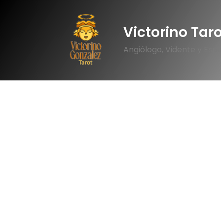
Victorino Tar
Angiólogo, Vidente y Espir