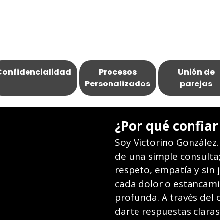
Tarot, Vidente y Espiritista
 deja avanzar. Con más de 6 años de trayectoria en el mu
tus heridas y recuperar la tranquilidad que mereces. No
oscuridad en soledad.
Confidencialidad
Procesos
Unión de
Personalizados
parejas
¿Por qué confiar
Soy Victorino González
de una simple consulta
respeto, empatía y sin 
cada dolor o estancam
profunda. A través del 
darte respuestas claras 