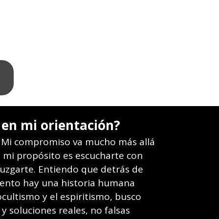
ndo del ocultismo y la espiritualidad, te
 tienes que enfrentar este momento de
¿Qué haces esperando y sufriendo en
silencio? Tu tranquilidad empieza hoy.
 en mi orientación?
. Mi compromiso va mucho más allá
; mi propósito es escucharte con
juzgarte. Entiendo que detrás de
iento hay una historia humana
ocultismo y el espiritismo, busco
y soluciones reales, no falsas