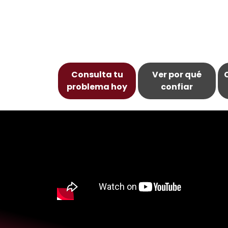
A veces, el peso de los problemas no nos
ofrezco una guía sincera para sanar 
Consulta tu
Ver por qué
problema hoy
confiar