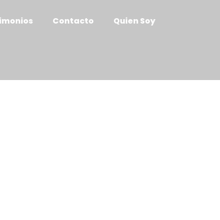
imonios
Contacto
Quien Soy