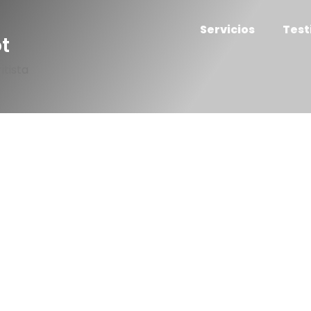
Servicios
Test
ot
itista
Victorino Tarot